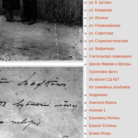
ул. К. Цеткин
ул. Комарова
ул. Ленина
ул. Первомайская
ул. Советская
ул. Социалистическая
ул. Фабричная
Учительская семинария
Школа Жвирки и Вигуры
Групповое фото
Из музея СШ №7
Из семейных альбомов
Андрюшко
Анисеня Ирина
Аноним 1
Баклажец Регины
Бернат Еллены
Божко Игорь