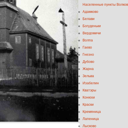
Населенные пункты Волков
Адамково
Белави
Богуденьки
Вердомичи
Волпа
Гаево
Гнезно
Дубово
Жарна
Зельва
Изабелин
Кватэры
Конюхи
Краски
Кремяница
Лапеница
Лысково