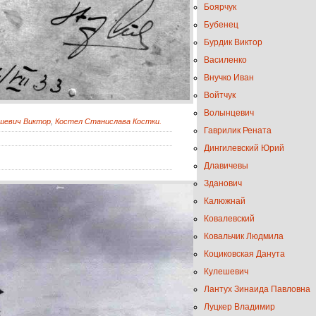
Боярчук
Бубенец
Бурдик Виктор
Василенко
Внучко Иван
Войтчук
Волынцевич
шевич Виктор
,
Костел Станислава Костки.
Гаврилик Рената
Дингилевский Юрий
Длавичевы
Зданович
Калюжнай
Ковалевский
Ковальчик Людмила
Коциковская Данута
Кулешевич
Лантух Зинаида Павловна
Луцкер Владимир