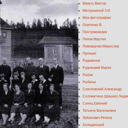
Макуть Виктор
Митрушиной З.И.
Мои фотографии
Осипенко В.
Пентриковские
Пепик Мартин
Пивоварчик Мирослав
Пронько
Радивоник
Рудницкий Марек
Рыбак
Рыбины
Соколовский Александр
Соломатина (Шишко) Людм
Сонец Евгений
Татьяна Васильевна
Урбанович Регина
Холодинской