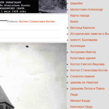
Шарейко
Шелестович Александр
Карты города
Рубрика:
Костел Станислава Костки.
Книги
Витольд Карпыза
Исторические заметки о Во
книги Н. Быховцева
Коллекции
Антушевич Виктор
Культовые здания
Костел Святого Вацлава
Костел Станислава Костки.
Синагога главная
церковь св. Николая
Церьковь Петра и Павла
Люди
Михаил Кацар
Наполеон Орда