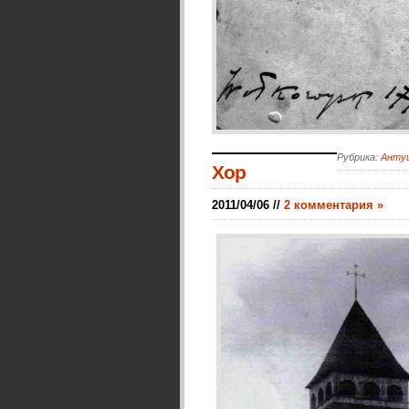
Рубрика:
Анту
Хор
2011/04/06 //
2 комментария »