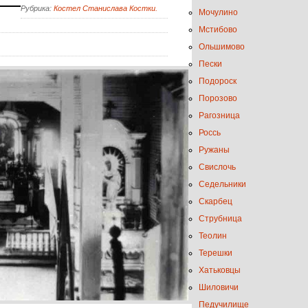
Рубрика:
Костел Станислава Костки.
Мочулино
Мстибово
Ольшимово
Пески
Подороск
Порозово
Рагозница
Россь
Ружаны
Свислочь
Седельники
Скарбец
Струбница
Теолин
Терешки
Хатьковцы
Шиловичи
Педучилище