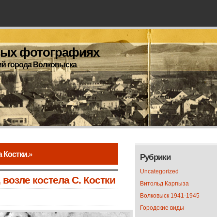
рых фотографиях
ий города Волковыска
 Костки.»
Рубрики
Uncategorized
 возле костела С. Костки
Витольд Карпыза
Волковыск 1941-1945
Городские виды