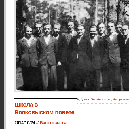
Рубрика:
Uncategorized
,
Антушеви
Школа в
Волковыском повете
2014/10/24 //
Ваш отзыв »