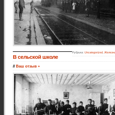
Рубрика:
Uncategorized
,
Железна
В сельской школе
//
Ваш отзыв »