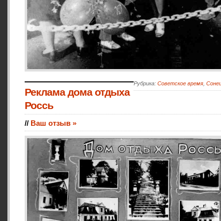
Рубрика:
Советское время
,
Сонец
Реклама дома отдыха
Россь
//
Ваш отзыв »