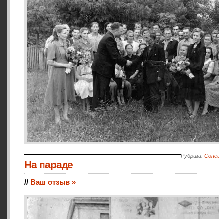
Рубрика:
Сонец
На параде
//
Ваш отзыв »