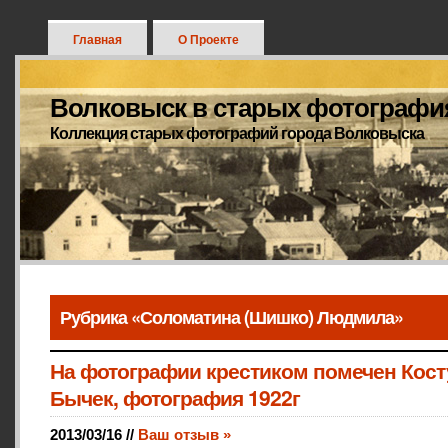
Главная
О Проекте
Волковыск в старых фотографи
Коллекция старых фотографий города Волковыска
Рубрика «Соломатина (Шишко) Людмила»
На фотографии крестиком помечен Кост
Бычек, фотография 1922г
2013/03/16 //
Ваш отзыв »